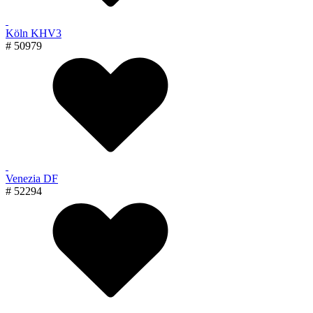
Köln KHV3
# 50979
Venezia DF
# 52294