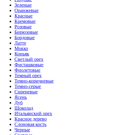
Зеленые
Оранжевые
Красные
Кремовые
Розовые
Бирюзовые
Бордовые
Латте
Мокко
Коньяк
Светлый орех
Фисташковые
Фиолетовые
Темный орех
Темно-коричневые
Темно-серые
Сиреневые
Ясень
Дуб
Шоколад
Итальянский орех
Красное дерево
Слоновая кость
Черные