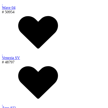
Wave 04
# 50954
Venezia SV
# 48797
Zeus SI2