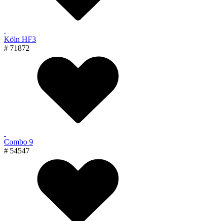
Köln HF3
# 71872
Combo 9
# 54547