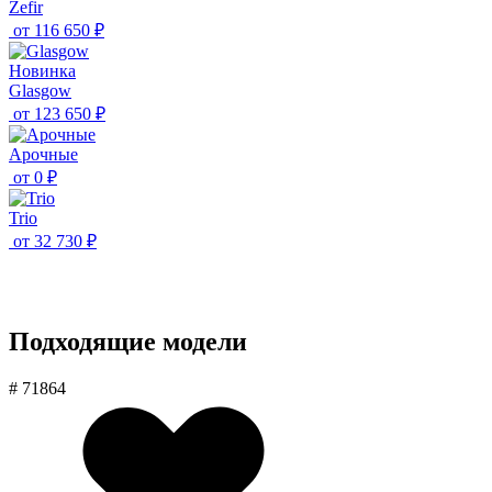
Zefir
от
116 650 ₽
Новинка
Glasgow
от
123 650 ₽
Aрочные
от
0 ₽
Trio
от
32 730 ₽
Подходящие модели
# 71864