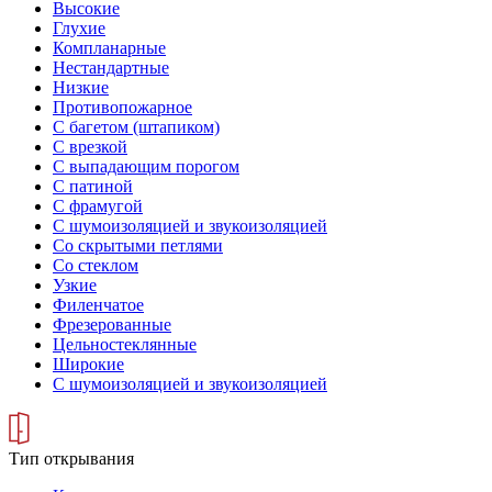
Высокие
Глухие
Компланарные
Нестандартные
Низкие
Противопожарное
С багетом (штапиком)
С врезкой
С выпадающим порогом
С патиной
С фрамугой
С шумоизоляцией и звукоизоляцией
Со скрытыми петлями
Со стеклом
Узкие
Филенчатое
Фрезерованные
Цельностеклянные
Широкие
С шумоизоляцией и звукоизоляцией
Тип открывания