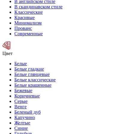
В английском стиле
В скандинавском стиле
Классические
Красивые
Минимализм
Прованс
Современные
Цвет
Белые
Белые гладкие
Белые глянцевые
Белые классические
Белые крашенные
Бежевые
Коричневые
Серые
Венге
Беленый дуб
Капучино
Желтые
Синие
Голубые