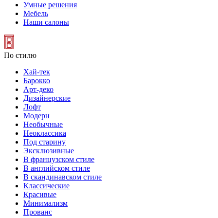
Умные решения
Мебель
Наши салоны
По стилю
Хай-тек
Барокко
Арт-деко
Дизайнерские
Лофт
Модерн
Необычные
Неоклассика
Под старину
Эксклюзивные
В французском стиле
В английском стиле
В скандинавском стиле
Классические
Красивые
Минимализм
Прованс