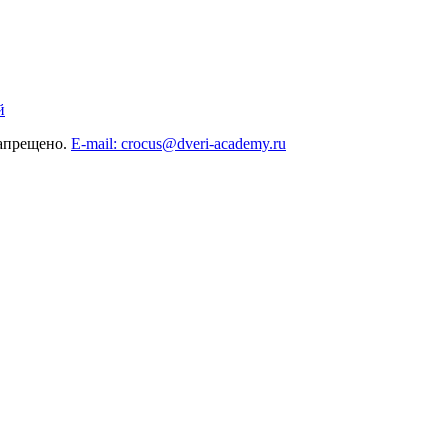
й
запрещено.
E-mail: crocus@dveri-academy.ru