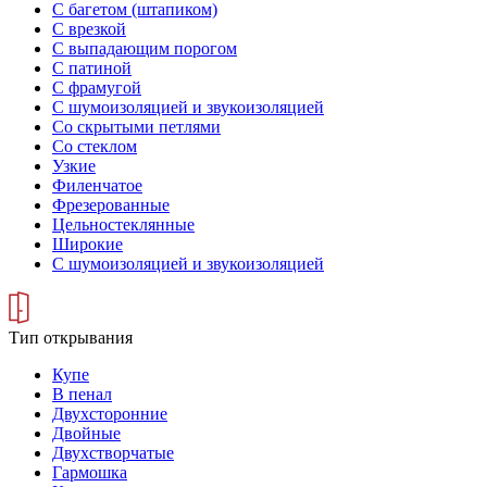
С багетом (штапиком)
С врезкой
С выпадающим порогом
С патиной
С фрамугой
С шумоизоляцией и звукоизоляцией
Со скрытыми петлями
Со стеклом
Узкие
Филенчатое
Фрезерованные
Цельностеклянные
Широкие
С шумоизоляцией и звукоизоляцией
Тип открывания
Купе
В пенал
Двухсторонние
Двойные
Двухстворчатые
Гармошка