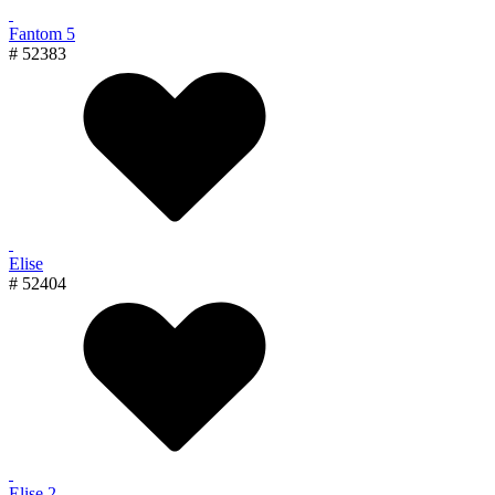
Fantom 5
# 52383
Elise
# 52404
Elise 2