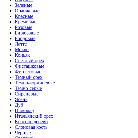
Зеленые
Оранжевые
Красные
Кремовые
Розовые
Бирюзовые
Бордовые
Латте
Мокко
Коньяк
Светлый орех
Фисташковые
Фиолетовые
Темный орех
Темно-коричневые
Темно-серые
Сиреневые
Ясень
Дуб
Шоколад
Итальянский орех
Красное дерево
Слоновая кость
Черные