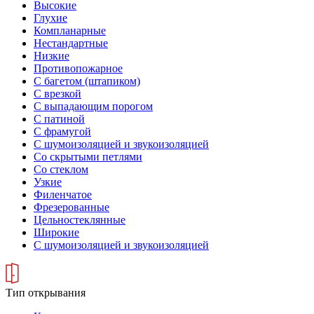
Высокие
Глухие
Компланарные
Нестандартные
Низкие
Противопожарное
С багетом (штапиком)
С врезкой
С выпадающим порогом
С патиной
С фрамугой
С шумоизоляцией и звукоизоляцией
Со скрытыми петлями
Со стеклом
Узкие
Филенчатое
Фрезерованные
Цельностеклянные
Широкие
С шумоизоляцией и звукоизоляцией
Тип открывания