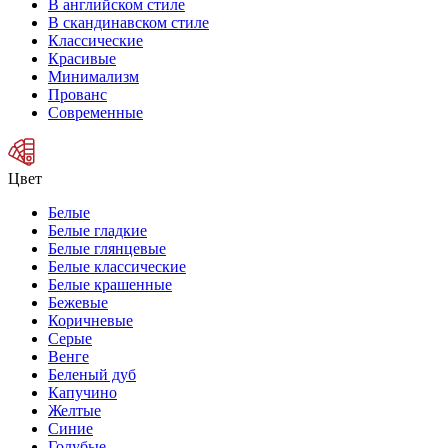
В английском стиле
В скандинавском стиле
Классические
Красивые
Минимализм
Прованс
Современные
Цвет
Белые
Белые гладкие
Белые глянцевые
Белые классические
Белые крашенные
Бежевые
Коричневые
Серые
Венге
Беленый дуб
Капучино
Желтые
Синие
Голубые