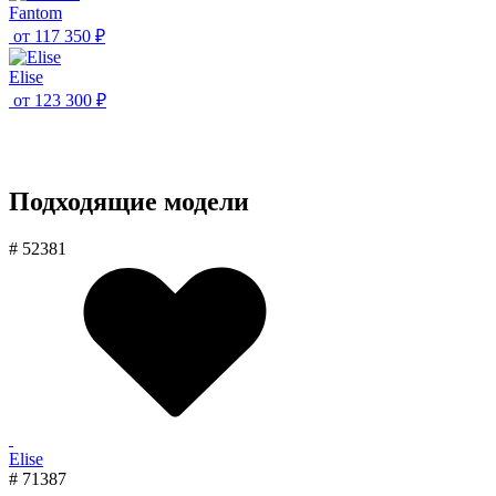
Fantom
от
117 350 ₽
Elise
от
123 300 ₽
Подходящие модели
# 52381
Elise
# 71387