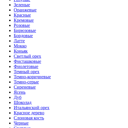
Зеленые
Оранжевые
Красные
Кремовые
Розовые
Бирюзовые
Бордовые
Латте
Мокко
Коньяк
Светлый орех
Фисташковые
Фиолетовые
Темный орех
Темно-коричневые
Темно-серые
Сиреневые
Ясень
Дуб
Шоколад
Итальянский орех
Красное дерево
Слоновая кость
Черные