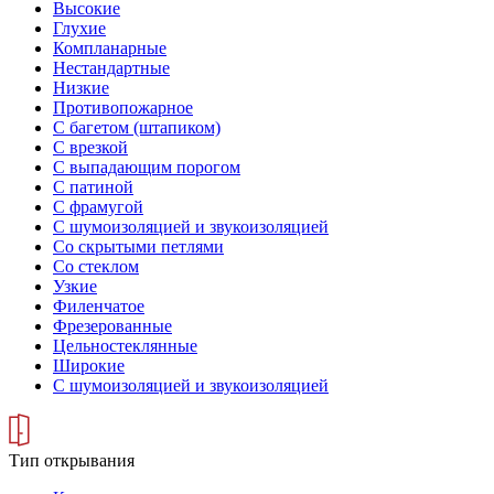
Высокие
Глухие
Компланарные
Нестандартные
Низкие
Противопожарное
С багетом (штапиком)
С врезкой
С выпадающим порогом
С патиной
С фрамугой
С шумоизоляцией и звукоизоляцией
Со скрытыми петлями
Со стеклом
Узкие
Филенчатое
Фрезерованные
Цельностеклянные
Широкие
С шумоизоляцией и звукоизоляцией
Тип открывания