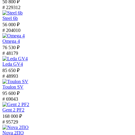
50 800 ₽
# 229312
Steel 6b
56 000 ₽
# 204010
Omega 4
76 530 ₽
# 48179
Leda GV4
85 650 ₽
# 48993
Toulon SV
95 600 ₽
# 69043
Gent 2 PF2
168 000 ₽
# 95729
Nova 2ПО