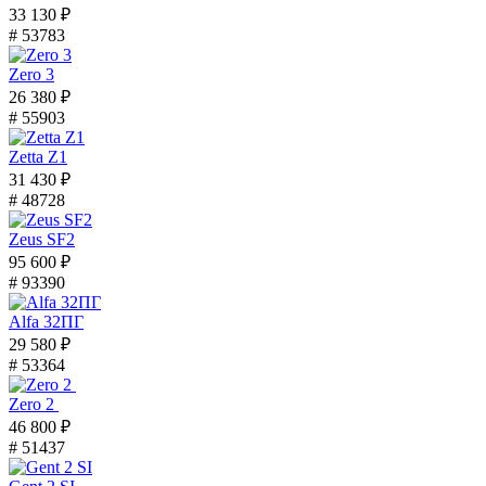
33 130 ₽
# 53783
Zero 3
26 380 ₽
# 55903
Zetta Z1
31 430 ₽
# 48728
Zeus SF2
95 600 ₽
# 93390
Alfa 32ПГ
29 580 ₽
# 53364
Zero 2
46 800 ₽
# 51437