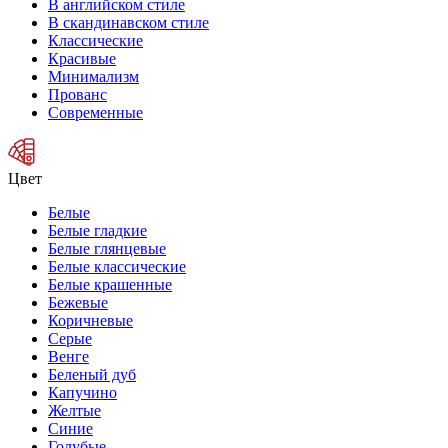
В английском стиле
В скандинавском стиле
Классические
Красивые
Минимализм
Прованс
Современные
Цвет
Белые
Белые гладкие
Белые глянцевые
Белые классические
Белые крашенные
Бежевые
Коричневые
Серые
Венге
Беленый дуб
Капучино
Желтые
Синие
Голубые