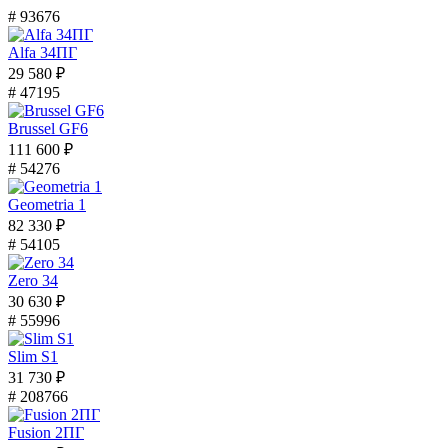
# 93676
Alfa 34ПГ
29 580 ₽
# 47195
Brussel GF6
111 600 ₽
# 54276
Geometria 1
82 330 ₽
# 54105
Zero 34
30 630 ₽
# 55996
Slim S1
31 730 ₽
# 208766
Fusion 2ПГ