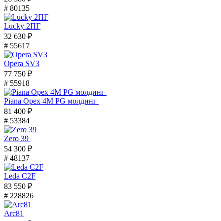
# 80135
Lucky 2ПГ
32 630 ₽
# 55617
Opera SV3
77 750 ₽
# 55918
Piana Орех 4M PG молдинг
81 400 ₽
# 53384
Zero 39
54 300 ₽
# 48137
Leda C2F
83 550 ₽
# 228826
Arc81