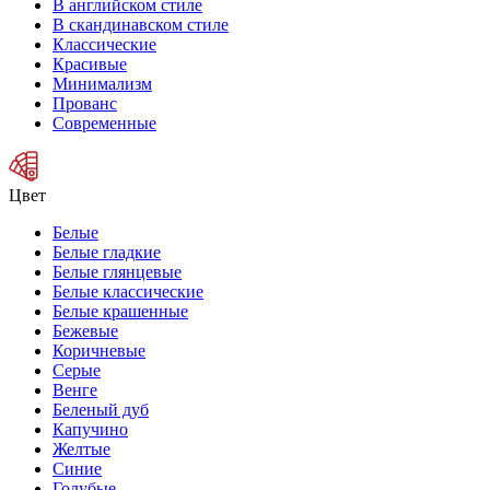
В английском стиле
В скандинавском стиле
Классические
Красивые
Минимализм
Прованс
Современные
Цвет
Белые
Белые гладкие
Белые глянцевые
Белые классические
Белые крашенные
Бежевые
Коричневые
Серые
Венге
Беленый дуб
Капучино
Желтые
Синие
Голубые