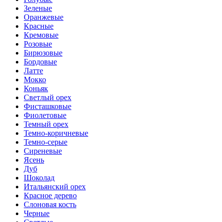
Зеленые
Оранжевые
Красные
Кремовые
Розовые
Бирюзовые
Бордовые
Латте
Мокко
Коньяк
Светлый орех
Фисташковые
Фиолетовые
Темный орех
Темно-коричневые
Темно-серые
Сиреневые
Ясень
Дуб
Шоколад
Итальянский орех
Красное дерево
Слоновая кость
Черные