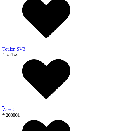
Toulon SV3
# 53452
Zero 2
# 208801