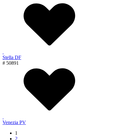
Stella DF
# 50891
Venezia PV
1
2