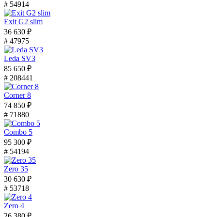
# 54914
Exit G2 slim
36 630 ₽
# 47975
Leda SV3
85 650 ₽
# 208441
Corner 8
74 850 ₽
# 71880
Combo 5
95 300 ₽
# 54194
Zero 35
30 630 ₽
# 53718
Zero 4
26 380 ₽