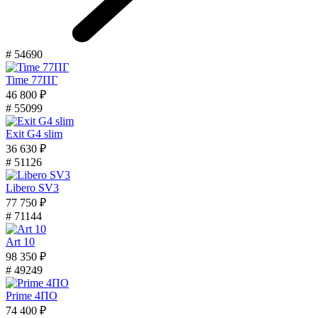
# 54690
Time 77ПГ
46 800 ₽
# 55099
Exit G4 slim
36 630 ₽
# 51126
Libero SV3
77 750 ₽
# 71144
Art 10
98 350 ₽
# 49249
Prime 4ПО
74 400 ₽