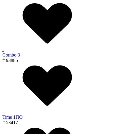
Combo 3
# 93885
Time 1ПО
# 53417