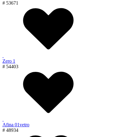
# 53671
Zero 1
# 54403
Afina 01vetro
# 48934