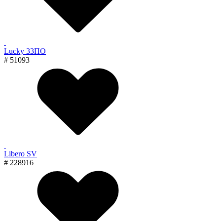
Lucky 33ПО
# 51093
Libero SV
# 228916