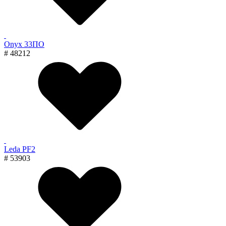
Onyx 33ПО
# 48212
Leda PF2
# 53903