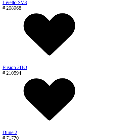
Livello SV3
# 208968
Fusion 2ПО
# 210594
Dune 2
# 71770