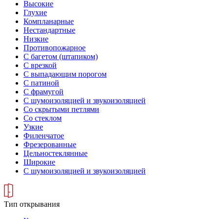
Высокие
Глухие
Компланарные
Нестандартные
Низкие
Противопожарное
С багетом (штапиком)
С врезкой
С выпадающим порогом
С патиной
С фрамугой
С шумоизоляцией и звукоизоляцией
Со скрытыми петлями
Со стеклом
Узкие
Филенчатое
Фрезерованные
Цельностеклянные
Широкие
С шумоизоляцией и звукоизоляцией
Тип открывания